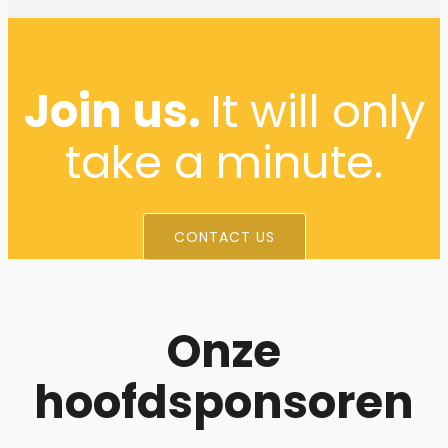
Join us.
It will only
take a minute.
CONTACT US
Onze
hoofdsponsoren